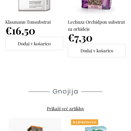
Klasmann Tonsubstrat
Lechuza Orchidpon substrat
Cena
€16,50
za orhideje
Cena
€7,30
Gnojija
Prikaži več artiklov
RAZPRODANO