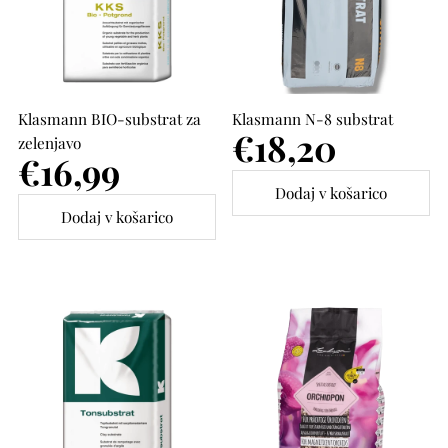
Klasmann BIO-substrat za
Klasmann N-8 substrat
Cena
€18,20
zelenjavo
Cena
€16,99