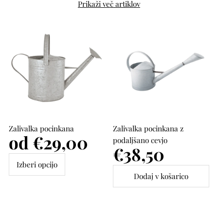
Prikaži več artiklov
Zalivalka pocinkana
Zalivalka pocinkana z
Cena
od €29,00
podaljšano cevjo
Cena
€38,50
Izberi opcijo