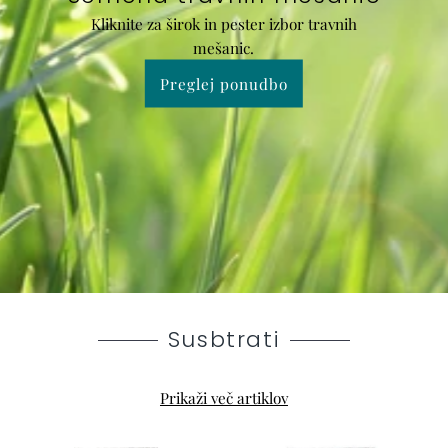
Kliknite za širok in pester izbor travnih
mešanic.
Preglej ponudbo
Susbtrati
Prikaži več artiklov