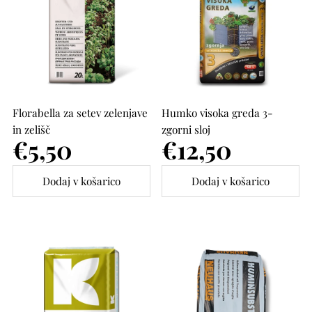
Florabella za setev zelenjave
Humko visoka greda 3-
in zelišč
zgorni sloj
Cena
€5,50
Cena
€12,50