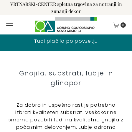
VRTNARSKI-CENTER spletna trgovina za notranji in
Preskoči na vsebino
zunanji dekor
0
Tudi plačilo po povzetju
Gnojila, substrati, lubje in
glinopor
Za dobro in uspešno rast je potrebno
izbrati kvaliteten substrat. Vsekakor ne
smemo pozabiti tudi na kvalitetna gnojila z
počasnim delovanjem. Lubje oziroma