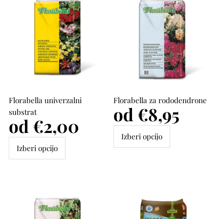
Florabella univerzalni
Florabella za rododendrone
Cena
od €8,95
substrat
Cena
od €2,00
Izberi opcijo
Izberi opcijo