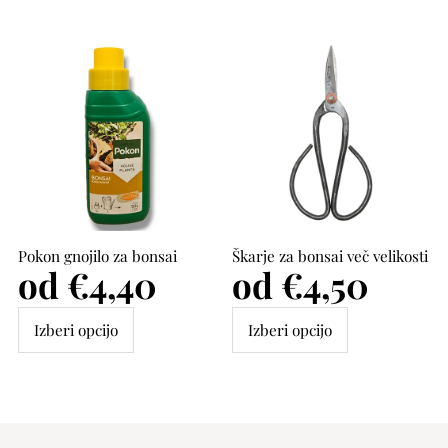
Pokon gnojilo za bonsai
Škarje za bonsai več velikosti
Cena
od €4,40
Cena
od €4,50
Izberi opcijo
Izberi opcijo