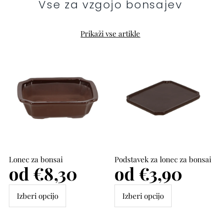
Vse za vzgojo bonsajev
Prikaži vse artikle
Lonec za bonsai
Podstavek za lonec za bonsai
Cena
od €8,30
Cena
od €3,90
Izberi opcijo
Izberi opcijo