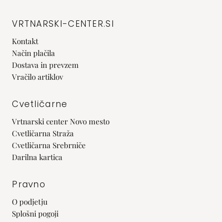
VRTNARSKI-CENTER.SI
Kontakt
Način plačila
Dostava in prevzem
Vračilo artiklov
Cvetličarne
Vrtnarski center Novo mesto
Cvetličarna Straža
Cvetličarna Srebrniče
Darilna kartica
Pravno
O podjetju
Splošni pogoji