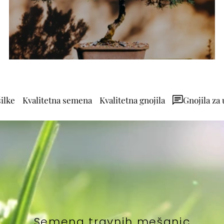
a semena
Kvalitetna gnojila
Gnojila za uspešno rast
Semena travnih mešanic