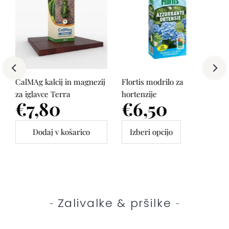
CalMAg kalcij in magnezij
Flortis modrilo za
za iglavce Terra
hortenzije
Cena
€7,80
Cena
€6,50
Izberi opcijo
Zalivalke & pršilke