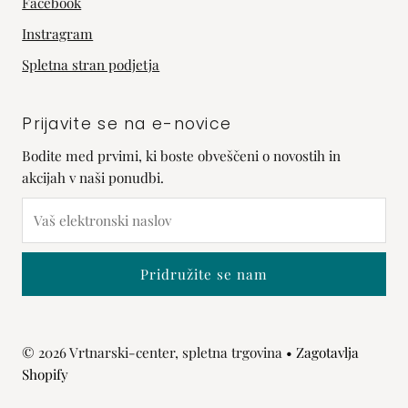
Facebook
Instragram
Spletna stran podjetja
Prijavite se na e-novice
Bodite med prvimi, ki boste obveščeni o novostih in
akcijah v naši ponudbi.
Vaš
elektronski
naslov
© 2026 Vrtnarski-center, spletna trgovina
• Zagotavlja
Shopify