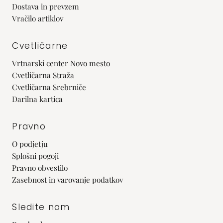
Dostava in prevzem
Vračilo artiklov
Cvetličarne
Vrtnarski center Novo mesto
Cvetličarna Straža
Cvetličarna Srebrniče
Darilna kartica
Pravno
O podjetju
Splošni pogoji
Pravno obvestilo
Zasebnost in varovanje podatkov
Sledite nam