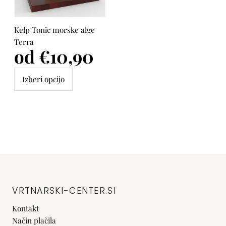
Kelp Tonic morske alge
Terra
Cena
od €10,90
Izberi opcijo
VRTNARSKI-CENTER.SI
Kontakt
Način plačila