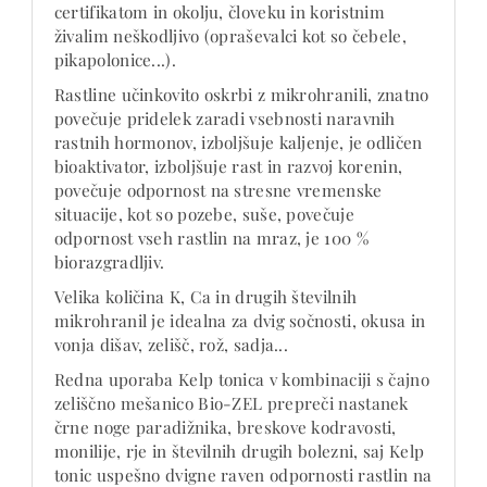
certifikatom in okolju, človeku in koristnim
živalim neškodljivo (opraševalci kot so čebele,
pikapolonice...).
Rastline učinkovito oskrbi z mikrohranili, znatno
povečuje pridelek zaradi vsebnosti naravnih
rastnih hormonov, izboljšuje kaljenje, je odličen
bioaktivator, izboljšuje rast in razvoj korenin,
povečuje odpornost na stresne vremenske
situacije, kot so pozebe, suše, povečuje
odpornost vseh rastlin na mraz, je 100 %
biorazgradljiv.
Velika količina K, Ca in drugih številnih
mikrohranil je idealna za dvig sočnosti, okusa in
vonja dišav, zelišč, rož, sadja...
Redna uporaba Kelp tonica v kombinaciji s čajno
zeliščno mešanico Bio-ZEL prepreči nastanek
črne noge paradižnika, breskove kodravosti,
monilije, rje in številnih drugih bolezni, saj Kelp
tonic uspešno dvigne raven odpornosti rastlin na