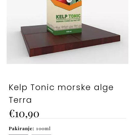
Kelp Tonic morske alge
Terra
Cena
€10,90
Pakiranje:
100ml