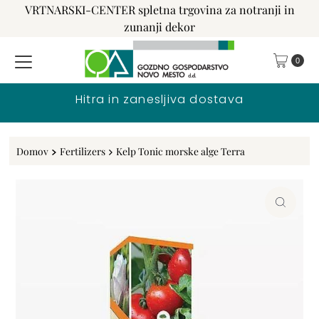
VRTNARSKI-CENTER spletna trgovina za notranji in
Preskoči na vsebino
zunanji dekor
0
Hitra in zanesljiva dostava
Domov
Fertilizers
Kelp Tonic morske alge Terra