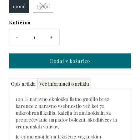
100ml
300ml
Količina
Na
zalogi
-
+
je
samo
še 4
Opis artikla
Več informacij o artiklu
100 % naravno ekološko listno gnojilo brez
karence z naravno vsebnostjo več kot 70
mikrohranil kalija, kalcija in aminokislin za
preprečevanje napadov bolezni, škodljivcev in
vremenskih vplivov.
Je edino gnojilo na tržišču z veganskim