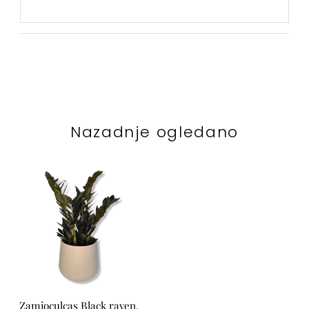
Nazadnje ogledano
Zamioculcas Black raven,