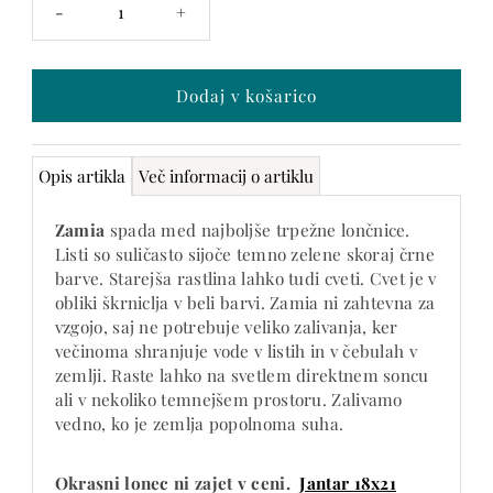
-
+
je
samo
še -17
Opis artikla
Več informacij o artiklu
Zamia
spada med najboljše trpežne lončnice.
Listi so suličasto sijoče temno zelene skoraj črne
barve. Starejša rastlina lahko tudi cveti. Cvet je v
obliki škrniclja v beli barvi. Zamia ni zahtevna za
vzgojo, saj ne potrebuje veliko zalivanja, ker
večinoma shranjuje vode v listih in v čebulah v
zemlji. Raste lahko na svetlem direktnem soncu
ali v nekoliko temnejšem prostoru. Zalivamo
vedno, ko je zemlja popolnoma suha.
Okrasni lonec ni zajet v ceni.
Jantar 18x21