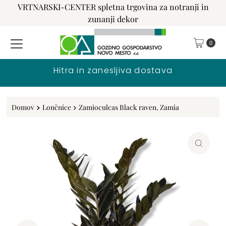
VRTNARSKI-CENTER spletna trgovina za notranji in
Preskoči na vsebino
zunanji dekor
0
Hitra in zanesljiva dostava
Domov
Lončnice
Zamioculcas Black raven, Zamia