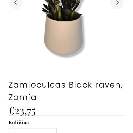
Zamioculcas Black raven,
Zamia
Cena
€23,75
Količina
Na
zalogi