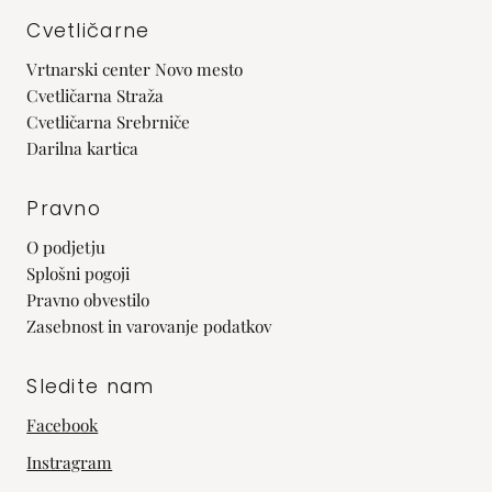
Cvetličarne
Vrtnarski center Novo mesto
Cvetličarna Straža
Cvetličarna Srebrniče
Darilna kartica
Pravno
O podjetju
Splošni pogoji
Pravno obvestilo
Zasebnost in varovanje podatkov
Sledite nam
Facebook
Instragram