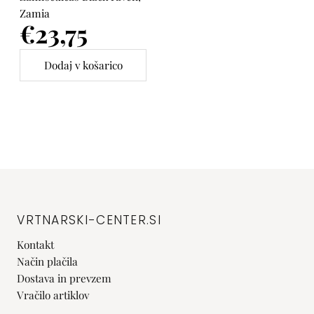
Zamia
Cena
€23,75
VRTNARSKI-CENTER.SI
Kontakt
Način plačila
Dostava in prevzem
Vračilo artiklov