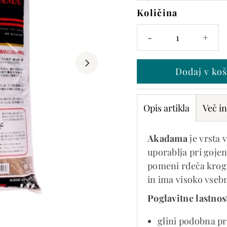
Količina
Na
zalogi
-
+
je
samo
še 5
Opis artikla
Več in
Akadama
je vrsta 
uporablja pri goje
pomeni rdeča krogl
in ima visoko vseb
Poglavitne lastnos
glini podobna pr