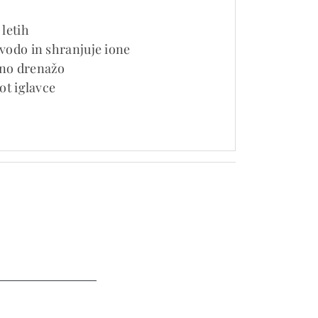
 letih
 vodo in shranjuje ione
lno drenažo
kot iglavce