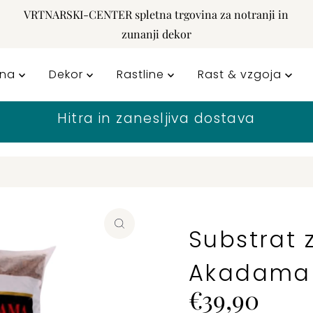
VRTNARSKI-CENTER spletna trgovina za notranji in
zunanji dekor
rna
Dekor
Rastline
Rast & vzgoja
Hitra in zanesljiva dostava
Substrat 
Akadama 
Cena
€39,90