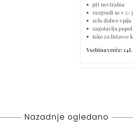
pH nevtralna
razgradi se v 2-3
zelo dobro vpija
zagotavlja popo
tako za listavce 
Vsebina vreče:
14L
Nazadnje ogledano