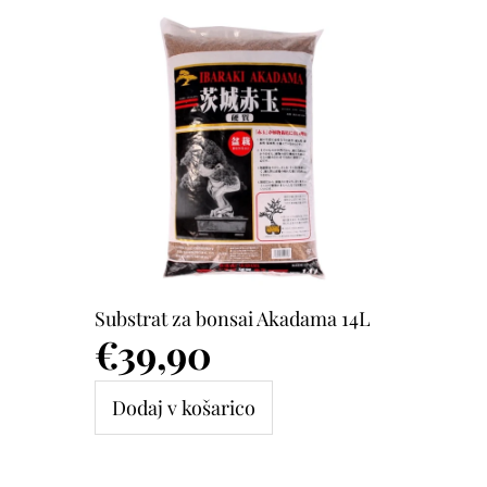
Substrat za bonsai Akadama 14L
Cena
€39,90