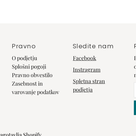
Pravno
Sledite nam
O podjetju
Facebook
Splošni pogoji
Instragram
Pravno obvestilo
Spletna stran
Zasebnost in
podjetja
varovanje podatkov
e
agotavlja Shopify