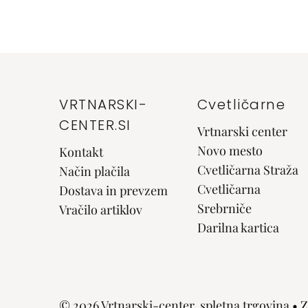
VRTNARSKI-
Cvetličarne
CENTER.SI
Vrtnarski center
Novo mesto
Kontakt
Cvetličarna Straža
Način plačila
Cvetličarna
Dostava in prevzem
Srebrniče
Vračilo artiklov
Darilna kartica
© 2026 Vrtnarski-center, spletna trgovina
• Z