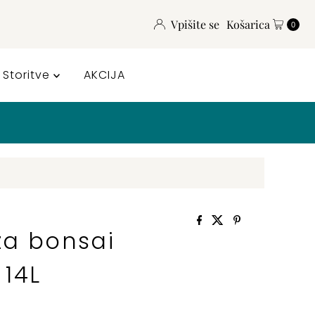
Vpišite se
Košarica
0
Storitve
AKCIJA
za bonsai
14L