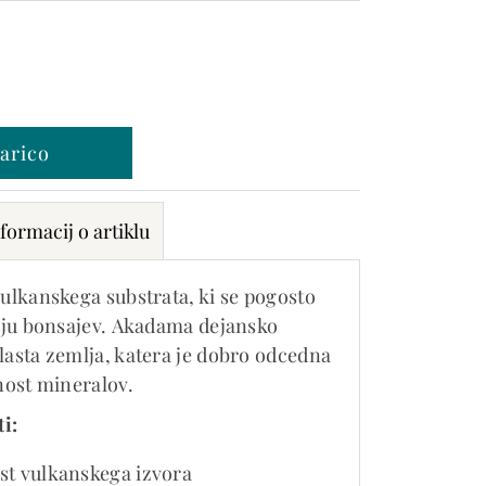
formacij o artiklu
vulkanskega substrata, ki se pogosto
nju bonsajev. Akadama dejansko
asta zemlja, katera je dobro odcedna
nost mineralov.
ti:
st vulkanskega izvora