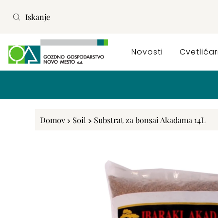
Preskoči na vsebino
Novosti
Cvetliča
Domov
Soil
Substrat za bonsai Akadama 14L