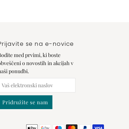
Prijavite se na e-novice
Bodite med prvimi, ki boste
obveščeni o novostih in akcijah v
naši ponudbi.
Vaš
lektronski
naslov