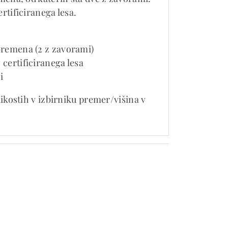
rtificiranega lesa.
bremena (2 z zavorami)
 certificiranega lesa
i
ikostih v izbirniku premer/višina v