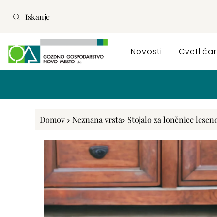
Preskoči na vsebino
Novosti
Cvetliča
Hitra in zanesljiva dostav
Domov
Neznana vrsta
Stojalo za lončnice lesen