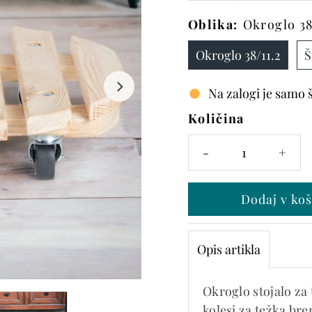
Oblika:
Okroglo 38
Okroglo 38/11.2
Š
Na zalogi je samo 
Količina
-
+
Opis artikla
Okroglo stojalo za 
kolesi za težka bre