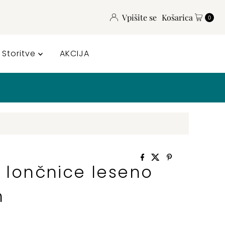
Vpišite se
Košarica
0
Storitve
AKCIJA
a lončnice leseno
h