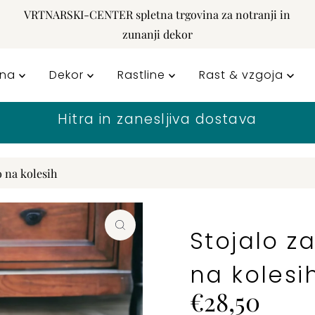
VRTNARSKI-CENTER spletna trgovina za notranji in
zunanji dekor
rna
Dekor
Rastline
Rast & vzgoja
a
o na kolesih
Stojalo z
na kolesi
Cena
€28,50