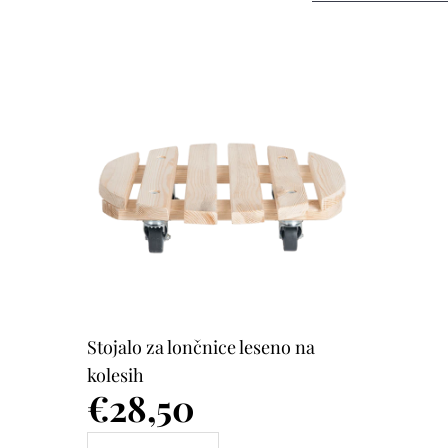
Stojalo za lončnice leseno na
kolesih
Cena
€28,50