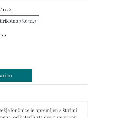
/11.2
tirikotno 38.6/11.3
še 2
težje lončnice je opremljen s štirimi
mena, od katerih sta dve z zavorami.