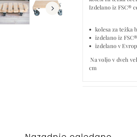
Izdelano iz FSC® ce
kolesa za težka 
izdelano iz FSC®
izdelano v Evrop
Na voljo v dveh vel
cm