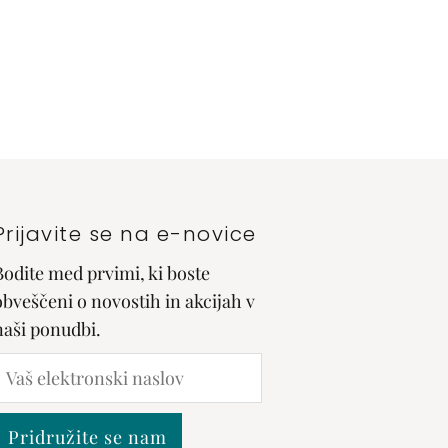
Prijavite se na e-novice
Bodite med prvimi, ki boste
obveščeni o novostih in akcijah v
naši ponudbi.
Vaš
lektronski
naslov