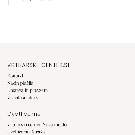
VRTNARSKI-CENTER.SI
Kontakt
Način plačila
Dostava in prevzem
Vračilo artiklov
Cvetličarne
Vrtnarski center Novo mesto
Cvetličarna Straža