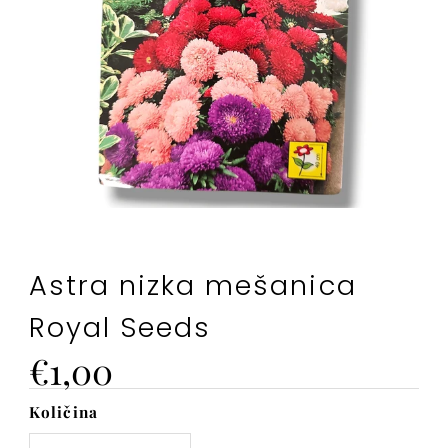
Astra nizka mešanica
Royal Seeds
Cena
€1,00
Količina
Na
zalogi