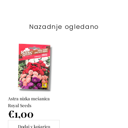
Nazadnje ogledano
Astra nizka mešanica
Royal Seeds
Cena
€1,00