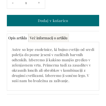
-
+
je
samo
še 0
Opis artikla
Več informacij o artiklu
Astre so lepe enoletnice, ki bujno cvetijo od sredi
poletja do pozne jeseni v različnih barvnih
odtenkih. Izberemo ji kakšno manjšo gredico v
zelenjavnem vrtu. Primerna tudi za zasaditev v
okrasnih loncih ali obrobkov v kombinaciji z
drugimi cvetlicami. Izberemo ji sončno lego. V
suši nam bo hvaležna za zalivanje.