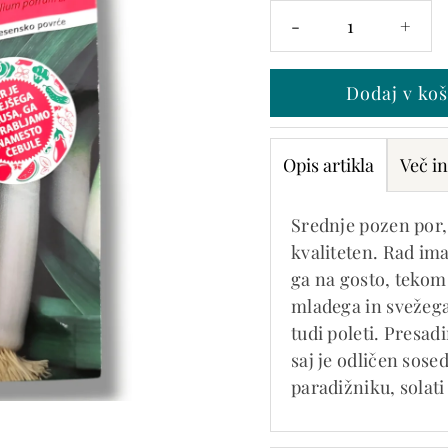
zalogi
-
+
je
samo
še 0
Opis artikla
Več in
Srednje pozen por, 
kvaliteten. Rad ima
ga na gosto, tekom
mladega in svežega
tudi poleti. Presad
saj je odličen sose
paradižniku, solat