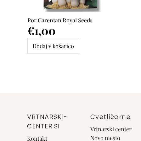
Por Carentan Royal Seeds
Cena
€1,00
VRTNARSKI-
Cvetličarne
CENTER.SI
Vrtnarski center
Novo mesto
Kontakt