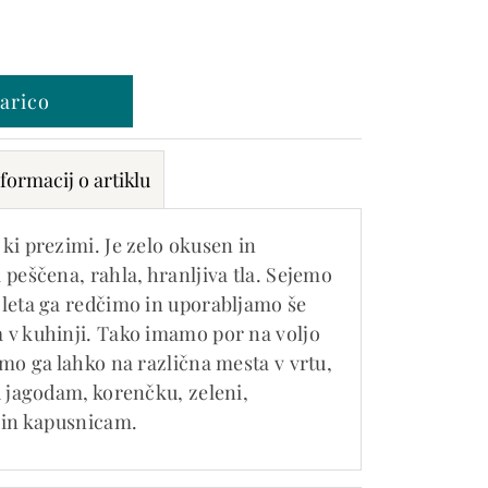
formacij o artiklu
ki prezimi. Je zelo okusen in
 peščena, rahla, hranljiva tla. Sejemo
 leta ga redčimo in uporabljamo še
 v kuhinji. Tako imamo por na voljo
imo ga lahko na različna mesta v vrtu,
d jagodam, korenčku, zeleni,
i in kapusnicam.