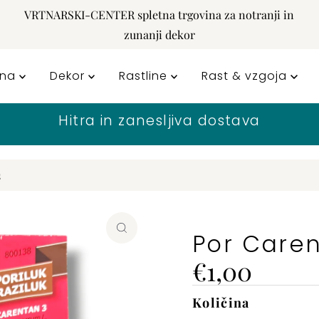
VRTNARSKI-CENTER spletna trgovina za notranji in
zunanji dekor
rna
Dekor
Rastline
Rast & vzgoja
Hitra in zanesljiva dostava
s
Por Care
Cena
€1,00
Količina
Na