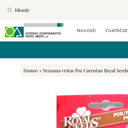
Preskoči na vsebino
Novosti
Cvetliča
Domov
Neznana vrsta
Por Carentan Royal Seed