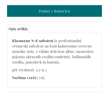
še -9
Opis artikla
Klasmann N-8 substrat
je profesionalni
vrtnarski substrat na bazi kakovostne severno
nemške šote, z višjim deležem gline, namenjen
gojenju okrasnih rastlin enoletnic, balkonskih
rastlin, posodovk in lončnic.
pH vrednost: 5.5-6.5
Vsebina vreče:
70L