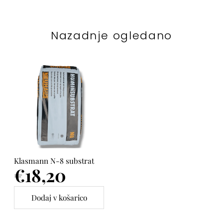
Nazadnje ogledano
Klasmann N-8 substrat
Cena
€18,20