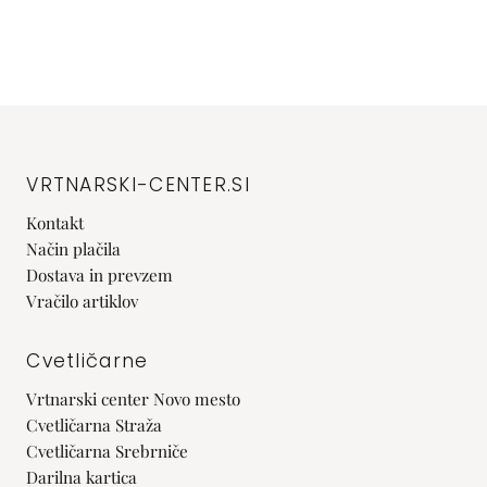
VRTNARSKI-CENTER.SI
Kontakt
Način plačila
Dostava in prevzem
Vračilo artiklov
Cvetličarne
Vrtnarski center Novo mesto
Cvetličarna Straža
Cvetličarna Srebrniče
Darilna kartica