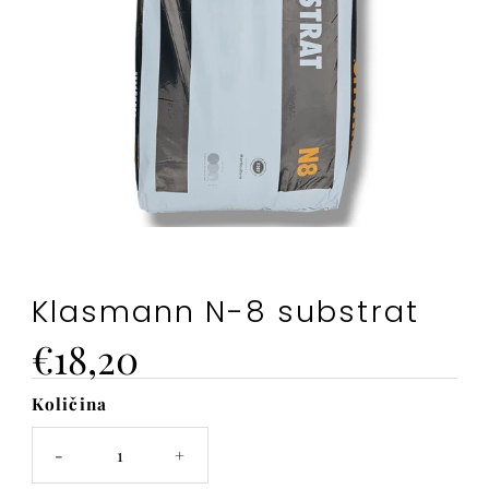
Klasmann N-8 substrat
Cena
€18,20
Količina
Na
zalogi
-
+
je
samo