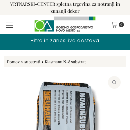
VRTNARSKI-CENTER spletna trgovina za notranji in
Preskoči na vsebino
zunanji dekor
0
Hitra in zanesljiva dostava
Domov
substrati
Klasmann N-8 substrat