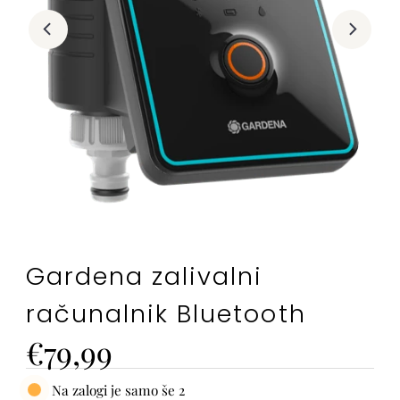
Gardena zalivalni
računalnik Bluetooth
Cena
€79,99
Na zalogi je samo še 2