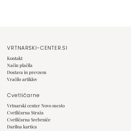
VRTNARSKI-CENTER.SI
Kontakt
Način plačila
Dostava in prevzem
Vračilo artiklov
Cvetličarne
Vrtnarski center Novo mesto
Cvetličarna Straža
Cvetličarna Srebrniče
Darilna kartica