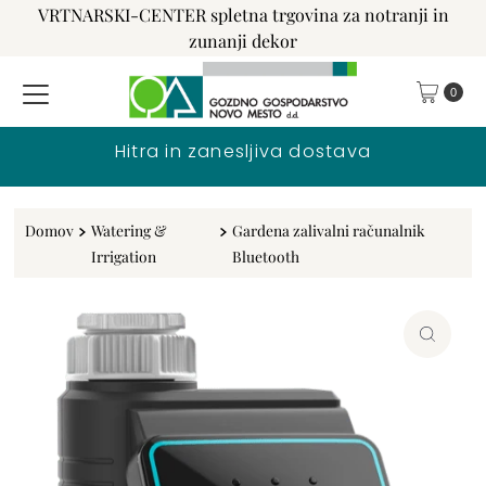
VRTNARSKI-CENTER spletna trgovina za notranji in
Preskoči na vsebino
zunanji dekor
0
Hitra in zanesljiva dostava
Domov
Watering &
Gardena zalivalni računalnik
Irrigation
Bluetooth