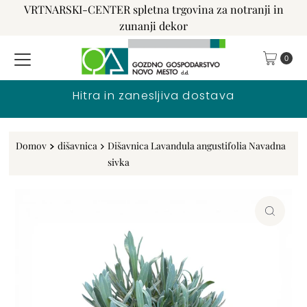
VRTNARSKI-CENTER spletna trgovina za notranji in
Preskoči na vsebino
zunanji dekor
0
Hitra in zanesljiva dostava
Domov
dišavnica
Dišavnica Lavandula angustifolia Navadna
sivka