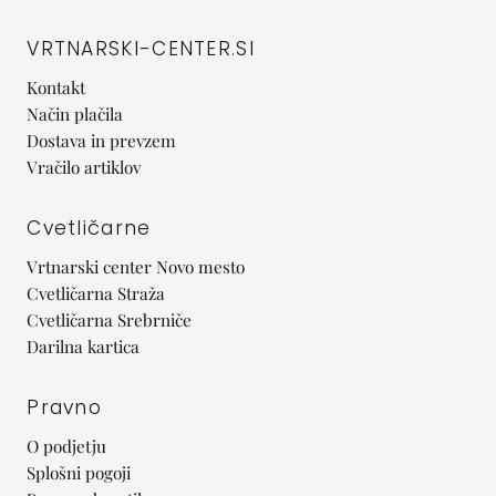
VRTNARSKI-CENTER.SI
Kontakt
Način plačila
Dostava in prevzem
Vračilo artiklov
Cvetličarne
Vrtnarski center Novo mesto
Cvetličarna Straža
Cvetličarna Srebrniče
Darilna kartica
Pravno
O podjetju
Splošni pogoji