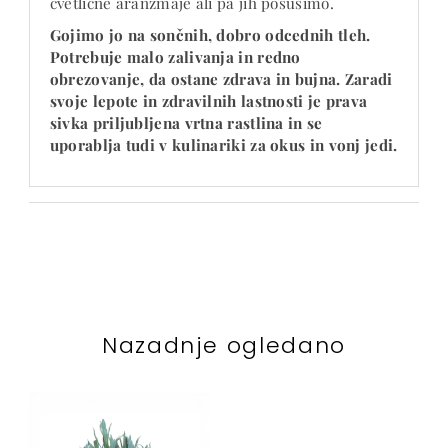
cvetlične aranžmaje ali pa jih posušimo.
Gojimo jo na sončnih, dobro odcednih tleh.
Potrebuje malo zalivanja in redno
obrezovanje, da ostane zdrava in bujna. Zaradi
svoje lepote in zdravilnih lastnosti je prava
sivka priljubljena vrtna rastlina in se
uporablja tudi v kulinariki za okus in vonj jedi.
Nazadnje ogledano