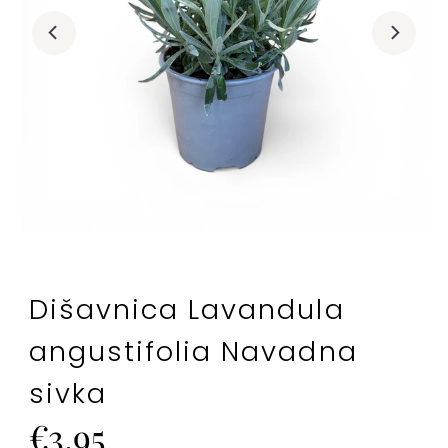
Dišavnica Lavandula
angustifolia Navadna
sivka
Cena
€3,95