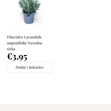
Dišavnica Lavandula
angustifolia Navadna
sivka
Cena
€3,95