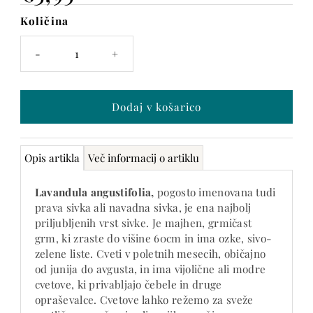
Količina
Na
zalogi
-
+
je
samo
še
-64
Opis artikla
Več informacij o artiklu
Lavandula angustifolia,
pogosto imenovana tudi
prava sivka ali navadna sivka, je ena najbolj
priljubljenih vrst sivke. Je majhen, grmičast
grm, ki zraste do višine 60cm in ima ozke, sivo-
zelene liste. Cveti v poletnih mesecih, običajno
od junija do avgusta, in ima vijolične ali modre
cvetove, ki privabljajo čebele in druge
opraševalce. Cvetove lahko režemo za sveže