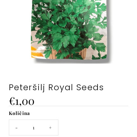
Peteršilj Royal Seeds
Cena
€1,00
Količina
Na
zalogi
-
+
je
samo