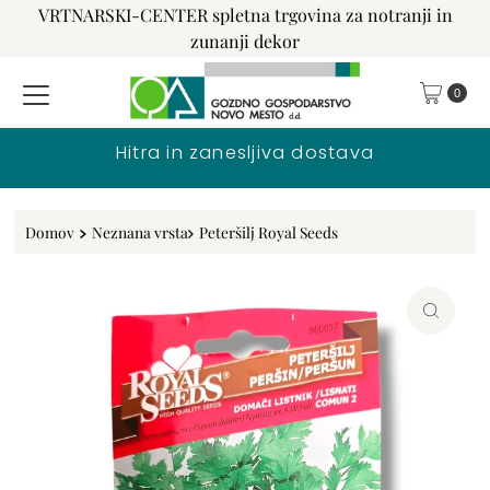
VRTNARSKI-CENTER spletna trgovina za notranji in
Preskoči na vsebino
zunanji dekor
0
Hitra in zanesljiva dostava
Domov
Neznana vrsta
Peteršilj Royal Seeds