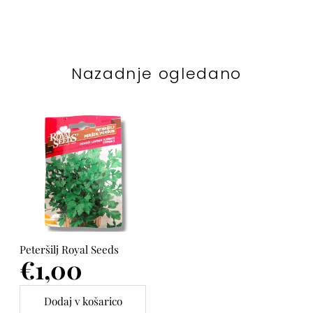
Nazadnje ogledano
Peteršilj Royal Seeds
Cena
€1,00