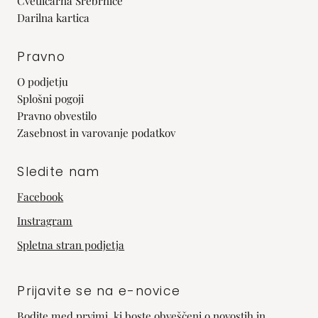
Cvetličarna Srebrniče
Darilna kartica
Pravno
O podjetju
Splošni pogoji
Pravno obvestilo
Zasebnost in varovanje podatkov
Sledite nam
Facebook
Instragram
Spletna stran podjetja
Prijavite se na e-novice
Bodite med prvimi, ki boste obveščeni o novostih in