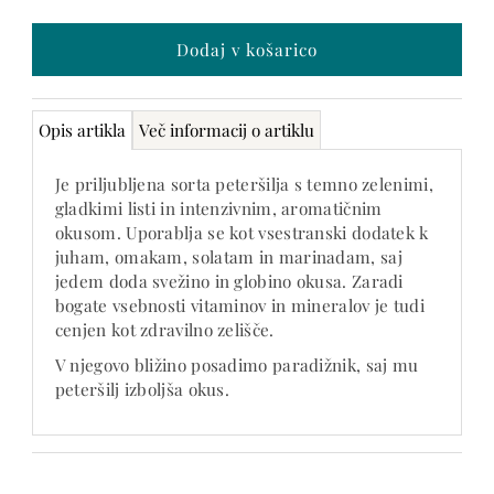
še 0
Opis artikla
Več informacij o artiklu
Je priljubljena sorta peteršilja s temno zelenimi,
gladkimi listi in intenzivnim, aromatičnim
okusom. Uporablja se kot vsestranski dodatek k
juham, omakam, solatam in marinadam, saj
jedem doda svežino in globino okusa. Zaradi
bogate vsebnosti vitaminov in mineralov je tudi
cenjen kot zdravilno zelišče.
V njegovo bližino posadimo paradižnik, saj mu
peteršilj izboljša okus.