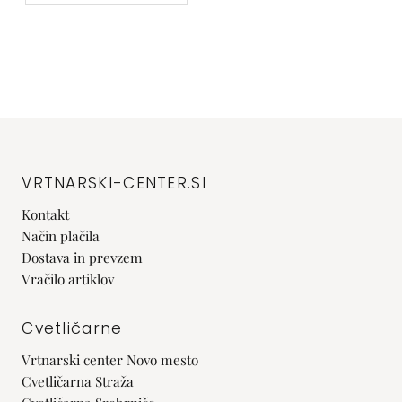
VRTNARSKI-CENTER.SI
Kontakt
Način plačila
Dostava in prevzem
Vračilo artiklov
Cvetličarne
Vrtnarski center Novo mesto
Cvetličarna Straža